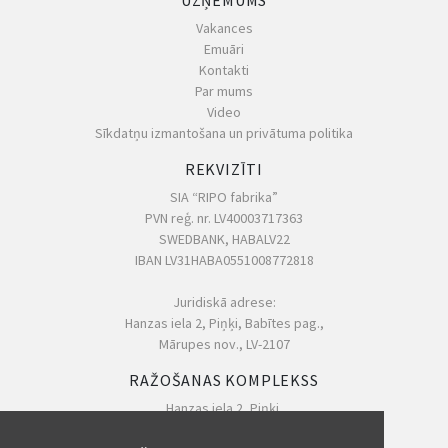
UZŅĒMUMS
Vakances
Emuāri
Kontakti
Par mums
Video
Sīkdatņu izmantošana un privātuma politika
REKVIZĪTI
SIA “RIPO fabrika”
PVN reģ. nr. LV40003717363
SWEDBANK, HABALV22
IBAN LV31HABA0551008772818
Juridiskā adrese:
Hanzas iela 2, Piņķi, Babītes pag.,
Mārupes nov., LV-2107
RAŽOŠANAS KOMPLEKSS
Hanzas iela 2, Piņķi,
Babītes pagasts, LV-2107