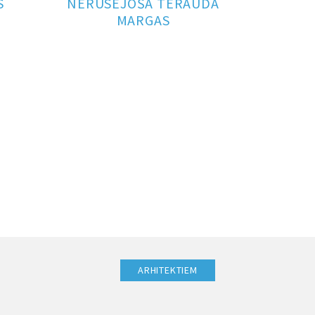
S
NERŪSĒJOŠĀ TĒRAUDA
MARGAS
ARHITEKTIEM