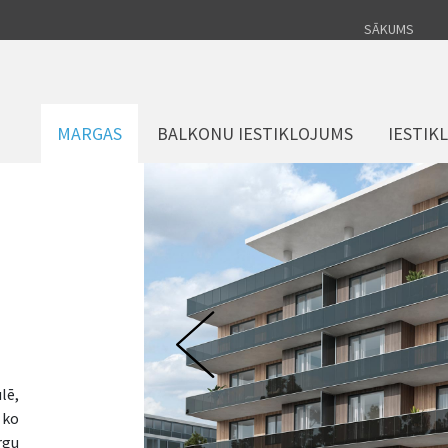
SĀKUMS
MARGAS
BALKONU IESTIKLOJUMS
IESTIK
lē,
 ko
rgu