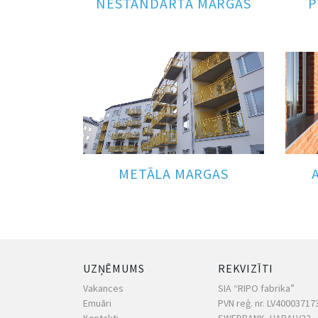
NESTANDARTA MARGAS
P
METĀLA MARGAS
UZŅĒMUMS
REKVIZĪTI
Vakances
SIA “RIPO fabrika”
Emuāri
PVN reģ. nr. LV40003717
Kontakti
SWEDBANK, HABALV22