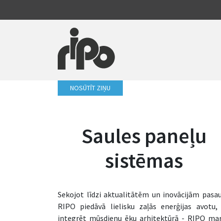
NOSŪTĪT ZIŅU
Saules paneļu
sistēmas
Sekojot līdzi aktualitātēm un inovācijām pasau
RIPO piedāvā lielisku zaļās enerģijas avotu,
integrēt mūsdienu ēku arhitektūrā - RIPO ma