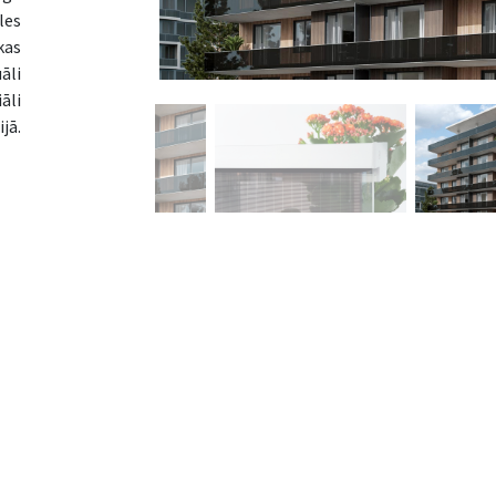
les
kas
āli
āli
jā.