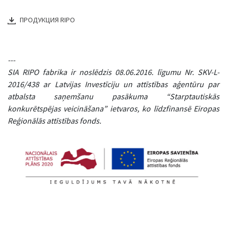
ПРОДУКЦИЯ RIPO
---
SIA RIPO fabrika ir noslēdzis 08.06.2016. līgumu Nr. SKV-L-
2016/438 ar Latvijas Investīciju un attīstības aģentūru par
atbalsta saņemšanu pasākuma “Starptautiskās
konkurētspējas veicināšana” ietvaros, ko līdzfinansē Eiropas
Reģionālās attīstības fonds.