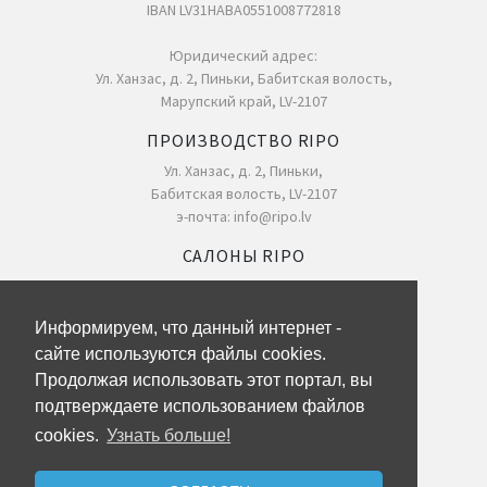
IBAN LV31HABA0551008772818
Юридический адрес:
Ул. Ханзас, д. 2, Пиньки, Бабитская волость,
Марупский край, LV-2107
ПРОИЗВОДСТВО RIPO
Ул. Ханзас, д. 2, Пиньки,
Бабитская волость, LV-2107
э-почта: info@ripo.lv
САЛОНЫ RIPO
DECCO CENTRS, ул. Катлакална, д. 6D, Рига
т/ц Spice Home, 2-й этаж ул. Яунмоку, д.13
Информируем, что данный интернет -
Ул. Ханзас, д. 2, Пиньки
сайте используются файлы cookies.
Продолжая использовать этот портал, вы
Записаться на индивидуальную консультацию
подтверждаете использованием файлов
ДЛЯ ДИЛЕРОВ
cookies.
Узнать больше!