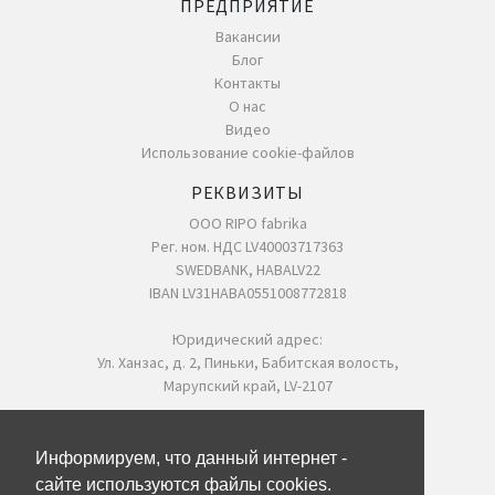
ПРЕДПРИЯТИЕ
Вакансии
Блог
Контакты
О нас
Видео
Использование cookie-файлов
РЕКВИЗИТЫ
ООО RIPO fabrika
Рег. ном. НДС LV40003717363
SWEDBANK, HABALV22
IBAN LV31HABA0551008772818
Юридический адрес:
Ул. Ханзас, д. 2, Пиньки, Бабитская волость,
Марупский край, LV-2107
ПРОИЗВОДСТВО RIPO
Ул. Ханзас, д. 2, Пиньки,
Информируем, что данный интернет -
Бабитская волость, LV-2107
сайте используются файлы cookies.